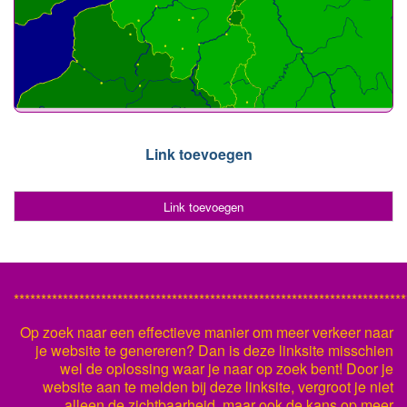
Link toevoegen
Link toevoegen
************************************************************************
Op zoek naar een effectieve manier om meer verkeer naar
je website te genereren? Dan is deze linksite misschien
wel de oplossing waar je naar op zoek bent! Door je
website aan te melden bij deze linksite, vergroot je niet
alleen de zichtbaarheid, maar ook de kans op meer