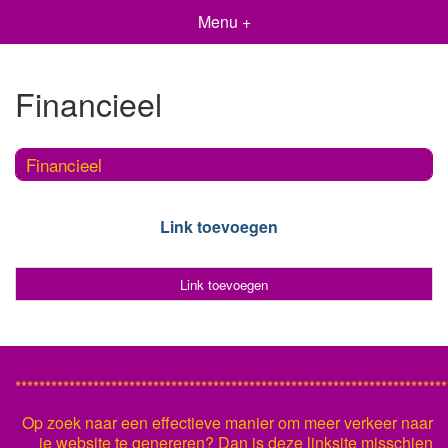
Menu +
Financieel
Financieel
Link toevoegen
Link toevoegen
************************************************************************
Op zoek naar een effectieve manier om meer verkeer naar
je website te genereren? Dan is deze linksite misschien