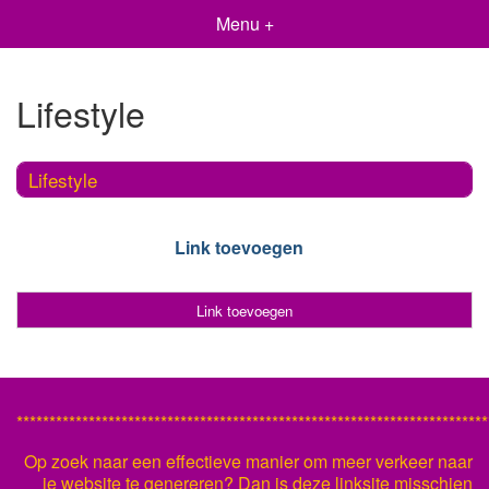
Menu +
Lifestyle
Lifestyle
Link toevoegen
Link toevoegen
************************************************************************
Op zoek naar een effectieve manier om meer verkeer naar
je website te genereren? Dan is deze linksite misschien