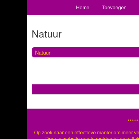
Home
Toevoegen
Natuur
Natuur
******
Op zoek naar een effectieve manier om meer ver
Door je website aan te melden bij deze lin