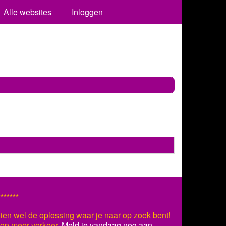
Alle websites
Inloggen
*******
ien wel de oplossing waar je naar op zoek bent!
s op meer verkeer.
Meld je vandaag nog aan