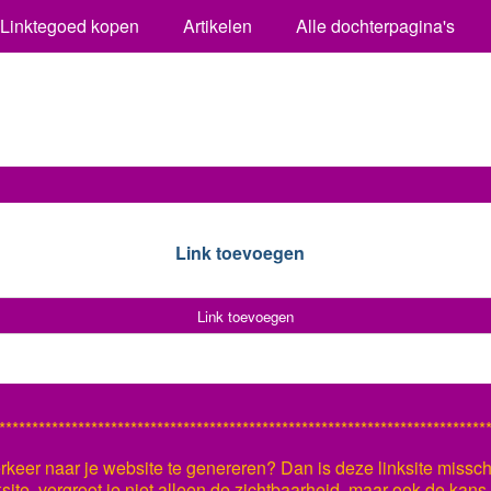
Linktegoed kopen
Artikelen
Alle dochterpagina's
Link toevoegen
Link toevoegen
**************************************************************************
keer naar je website te genereren? Dan is deze linksite missch
ksite, vergroot je niet alleen de zichtbaarheid, maar ook de kan