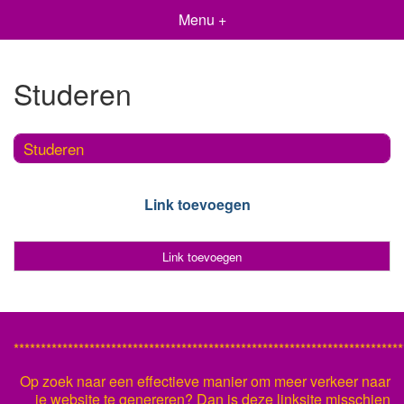
Menu +
Studeren
Studeren
Link toevoegen
Link toevoegen
************************************************************************
Op zoek naar een effectieve manier om meer verkeer naar
je website te genereren? Dan is deze linksite misschien