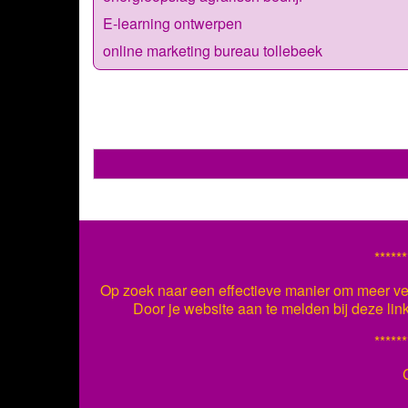
E-learning ontwerpen
online marketing bureau tollebeek
******
Op zoek naar een effectieve manier om meer ver
Door je website aan te melden bij deze lin
******