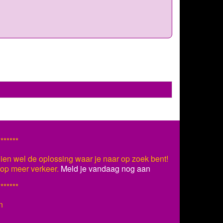
*******
ien wel de oplossing waar je naar op zoek bent!
s op meer verkeer.
Meld je vandaag nog aan
*******
n