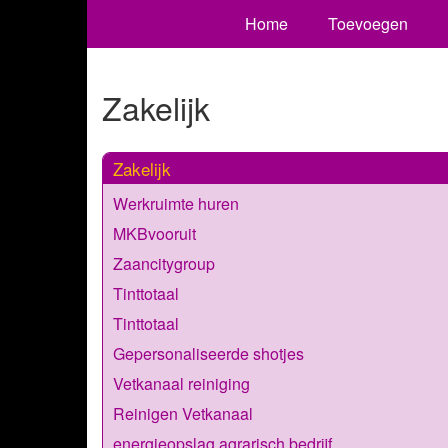
Home
Toevoegen
Zakelijk
Zakelijk
Werkruimte huren
MKBvooruit
Zaancitygroup
Tinttotaal
Tinttotaal
Gepersonaliseerde shotjes
Vetkanaal reiniging
Reinigen Vetkanaal
energieopslag agrarisch bedrijf