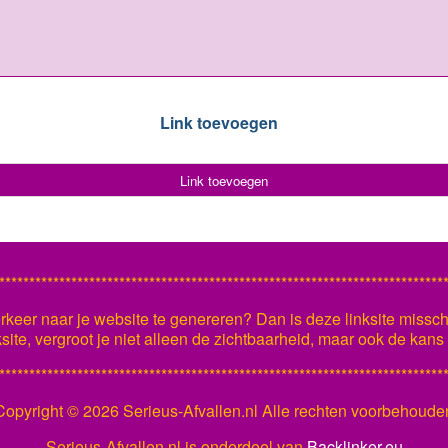
Link toevoegen
Link toevoegen
**************************************************************************
keer naar je website te genereren? Dan is deze linksite missch
ksite, vergroot je niet alleen de zichtbaarheid, maar ook de kan
**************************************************************************
Copyright ©
2026 Serieus-Afvallen.nl Alle rechten voorbehoude
Serieus-Afvallen.nl is onderdeel van
Backlinker.eu